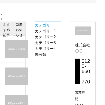
投
稿
ナ
おす
新着
カテゴリー
ビ
ゲ
すめ
お知
カテゴリー1
ー
記事
らせ
シ
カテゴリー2
ョ
カテゴリー3
投
ン
株式会社
カテゴリー4
稿
〇〇
未分類
サ
012
ン
0-
プ
660
投
ル
-
稿
4
770
サ
ン
営業時
プ
投
間：
ル
稿