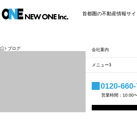
首都圏の不動産情報サイ
最近見た物件
お気に入り
保存し
メニュー1
メニュー1
HOME
ブログ
サブメニュー1
会社案内
投稿サンプル4
サブメニュー2
メニュー3
2025.09.09
サブメニュー3
0120-660-
営業時間：10:00〜1