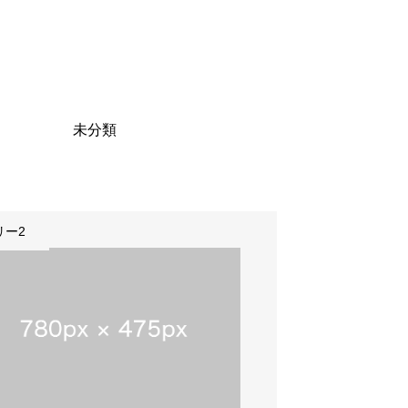
未分類
リー2