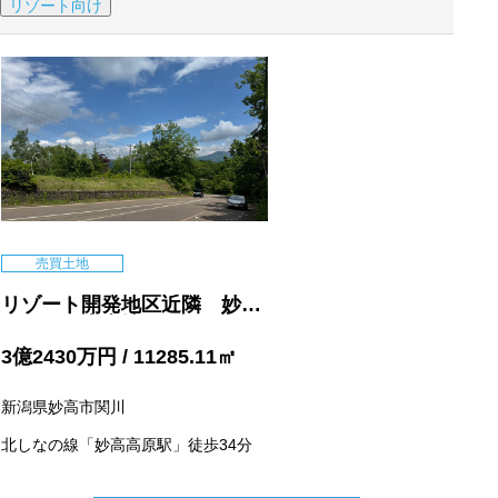
リゾート向け
売買土地
リゾート開発地区近隣 妙高
エリア 売土地
3
億
2430
万円
/ 11285.11
㎡
新潟県妙高市関川
北しなの線「妙高高原駅」徒歩34分