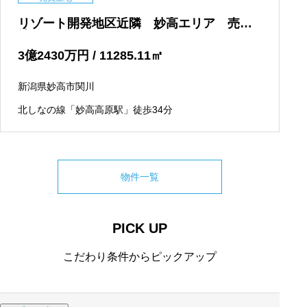
リゾート開発地区近隣 妙高エリア 売土
地
3
億
2430
万円
/ 11285.11
㎡
新潟県妙高市関川
北しなの線「妙高高原駅」徒歩34分
物件一覧
PICK UP
こだわり条件からピックアップ