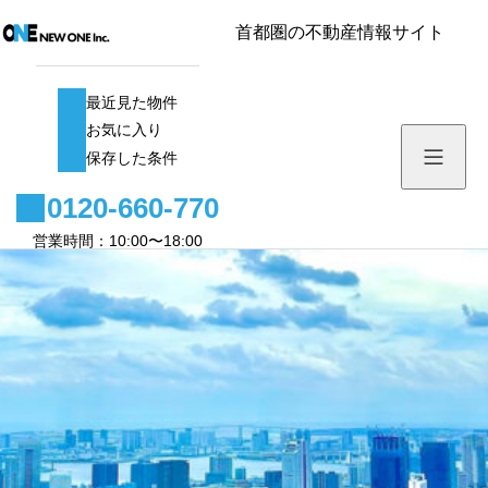
首都圏の不動産情報サイト
最近見た物件
最近見た物件
お気に入り
お気に入り
保存した条件
保存した条件
0120-660-770
一歩先の価値を築き、唯一の未来を創る。
メニュー1
営業時間：10:00〜18:00
Building the next value, creating the one
サブメニュー1
会社案内
future.
サブメニュー2
メニュー3
サブメニュー3
0120-66
営業時間：10:00