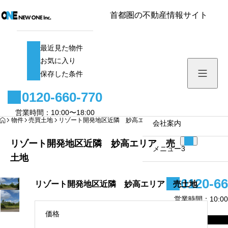
首都圏の不動産情報サイト
最近見た物件
最近見た物件
お気に入り
お気に入り
保存した条件
保存した条件
0120-660-770
メニュー1
営業時間：10:00〜18:00
HOME
物件
売買土地
リゾート開発地区近隣 妙高エリア 売土地
サブメニュー1
会社案内
リゾート開発地区近隣 妙高エリア 売
サブメニュー2
メニュー3
土地
サブメニュー3
0120-66
リゾート開発地区近隣 妙高エリア 売土地
営業時間：10:00
価格