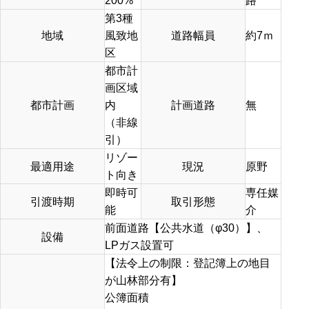
200%
路
第3種
地域
風致地
道路幅員
約7ｍ
区
都市計
画区域
都市計画
内
計画道路
無
（非線
引）
リゾー
最適用途
現況
原野
ト向き
即時可
専任媒
引渡時期
取引形態
能
介
前面道路【公共水道（φ30）】、
設備
LPガス設置可
【法令上の制限：登記簿上の地目
が山林部分有】
公簿面積