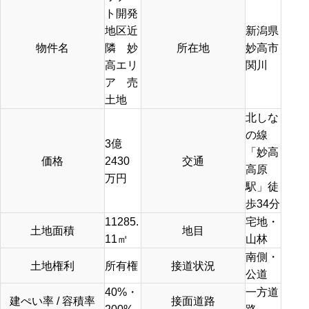
ト開発
地区近
新潟県
物件名
隣 妙
所在地
妙高市
高エリ
関川
ア 売
土地
北しな
の線
3
億
「妙高
価格
2430
交通
高原
万円
駅」徒
歩34分
11285.
宅地・
土地面積
地目
11
㎡
山林
南側・
土地権利
所有権
接道状況
公道
40%・
一方道
建ぺい率 / 容積率
接面道路