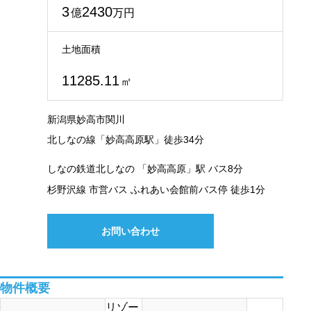
3
2430
億
万円
土地面積
11285.11
㎡
新潟県妙高市関川
北しなの線「妙高高原駅」徒歩34分
しなの鉄道北しなの 「妙高高原」駅 バス8分
杉野沢線 市営バス ふれあい会館前バス停 徒歩1分
お問い合わせ
物件概要
リゾー